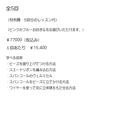
​​全5回
​（材料費・5回分のレッスン代）
​（ピンクかブルーお好きなをお選びいただけます。）​
​￥77000（税込み）
​１回あたり ￥15,400
学べる技術
・ビーズを盛り上げてつける方法
・スエードリボンを編み込む方法
・スパンコールのヴェルミセル
・スパンコールをビーズに立てかける方法
・ワイヤーを使って花に立体感をもたせる方法​
​・鏡への仕立て方法など、、、
​ワイヤーを使ったり、ビーズを盛り上がらせたりな
ど少し高度なテクニックがたくさん詰まってます。
お家におひとついかがでしょうか？毎日素敵な鏡が
気分をあげてくれること間違いなしです♡オートク
チュール刺繍の小物を日常に取り入れましょう！！